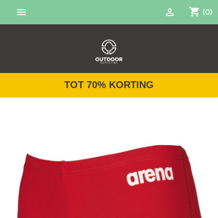
shopping_cart


(0)
TOT 70% KORTING