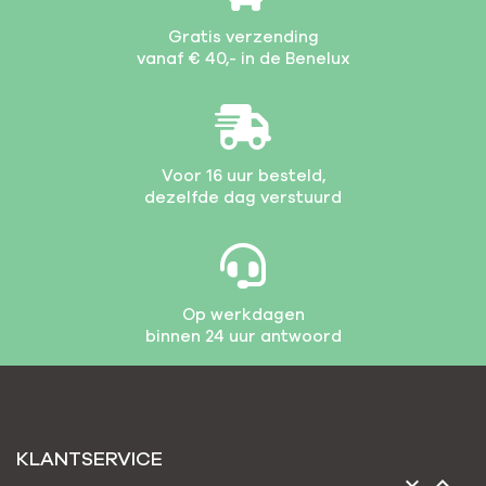
Gratis verzending
vanaf € 40,- in de Benelux
Voor 16 uur besteld,
dezelfde dag verstuurd
Op werkdagen
binnen 24 uur antwoord
KLANTSERVICE

