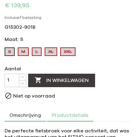
€ 139,95
Inclusief belasting
G15302-9018
Maat: S
S
M
L
XL
XXL
Aantal

IN WINKELWAGEN

Niet op voorraad
Omschrijving
Productdetails
De perfecte fietsbroek voor elke activiteit, dat was
het uitgangspunt van het SITIVO concept van