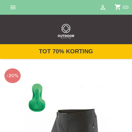
shopping_cart


(0)
TOT 70% KORTING
-20%