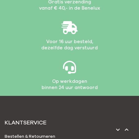
Gratis verzending
vanaf € 40,- in de Benelux
Voor 16 uur besteld,
dezelfde dag verstuurd
Op werkdagen
binnen 24 uur antwoord
KLANTSERVICE


Bestellen & Retourneren