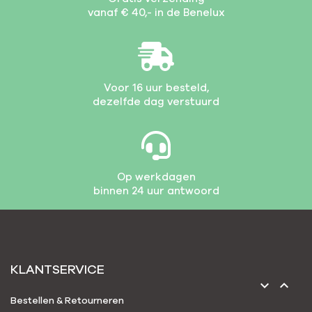
vanaf € 40,- in de Benelux
Voor 16 uur besteld,
dezelfde dag verstuurd
Op werkdagen
binnen 24 uur antwoord
KLANTSERVICE


Bestellen & Retourneren