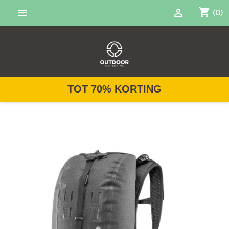
shopping_cart


(0)
TOT 70% KORTING