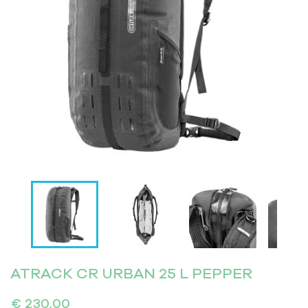


ATRACK CR URBAN 25 L PEPPER
€ 230,00