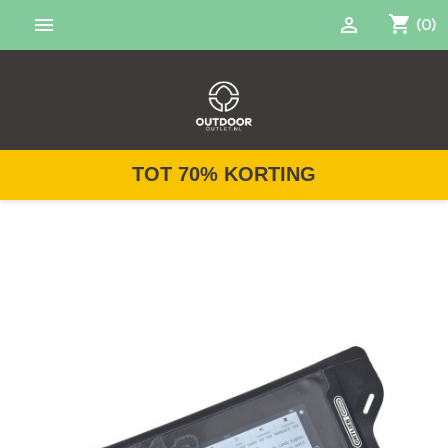
shopping_cart


(0)
TOT 70% KORTING